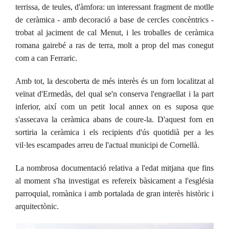
terrissa, de teules, d'àmfora: un interessant fragment de motlle
de ceràmica - amb decoració a base de cercles concèntrics -
trobat al jaciment de cal Menut, i les troballes de ceràmica
romana gairebé a ras de terra, molt a prop del mas conegut
com a can Ferraric.
Amb tot, la descoberta de més interès és un forn localitzat al
veïnat d'Ermedàs, del qual se'n conserva l'engraellat i la part
inferior, així com un petit local annex on es suposa que
s'assecava la ceràmica abans de coure-la. D'aquest forn en
sortiria la ceràmica i els recipients d'ús quotidià per a les
vil·les escampades arreu de l'actual municipi de Cornellà.
La nombrosa documentació relativa a l'edat mitjana que fins
al moment s'ha investigat es refereix bàsicament a l'església
parroquial, romànica i amb portalada de gran interès històric i
arquitectònic.