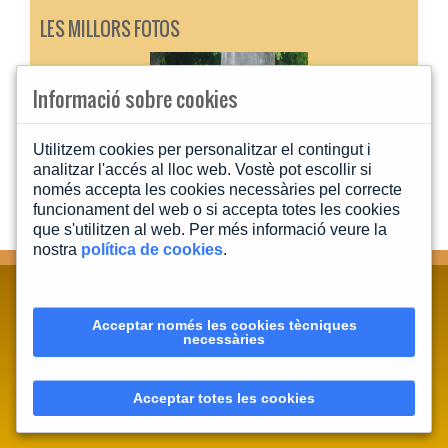
LES MILLORS FOTOS
Informació sobre cookies
Utilitzem cookies per personalitzar el contingut i
analitzar l'accés al lloc web. Vostè pot escollir si
només accepta les cookies necessàries pel correcte
funcionament del web o si accepta totes les cookies
que s'utilitzen al web. Per més informació veure la
nostra
política de cookies
.
CONTACTA'NS
MAPA WEB
INFORMACIÓ LEGAL
Acceptar només les cookies tècniques
POLÍTICA PRIVACITAT
POLÍTICA DE COOKIES
necessàries
Acceptar totes les cookies